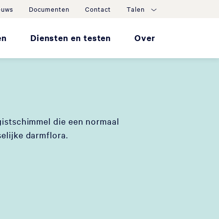
euws
Documenten
Contact
Talen
en
Diensten en testen
Over
gistschimmel die een normaal
elijke darmflora.