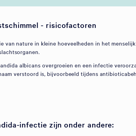
tschimmel - risicofactoren
ie van nature in kleine hoeveelheden in het menselij
slachtsorganen.
dida albicans overgroeien en een infectie veroorza
chaam verstoord is, bijvoorbeeld tijdens antibioticab
dida-infectie zijn onder andere: