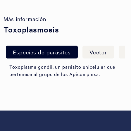
Más información
Toxoplasmosis
Especies de parásitos
Vector
S
Toxoplasma gondii, un parásito unicelular que
pertenece al grupo de los Apicomplexa.