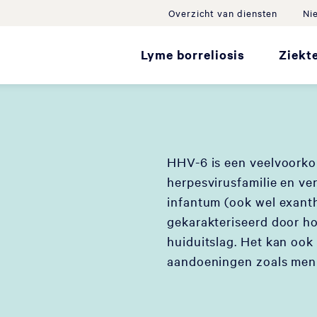
Overzicht van diensten
Ni
Lyme borreliosis
Ziekt
HHV-6 is een veelvoorko
herpesvirusfamilie en ve
infantum (ook wel exan
gekarakteriseerd door h
huiduitslag. Het kan oo
aandoeningen zoals menin