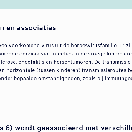
n en associaties
eelvoorkomend virus uit de herpesvirusfamilie. Er 
ende oorzaak van infecties in de vroege kinderjare
clerose, encefalitis en hersentumoren. De transmissie
n horizontale (tussen kinderen) transmissieroutes bek
n onder bepaalde omstandigheden, zoals bij immuun
6) wordt geassocieerd met verschill