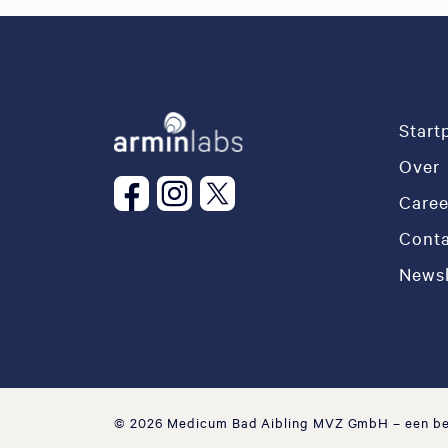
Start
Over
Caree
Conta
Newsl
© 2026 Medicum Bad Aibling MVZ GmbH
– een b