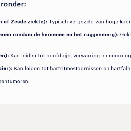
ronder:
 of Zesde ziekte):
Typisch vergezeld van hoge koor
anen rondom de hersenen en het ruggenmerg):
Geke
en):
Kan leiden tot hoofdpijn, verwarring en neurol
ier):
Kan leiden tot hartritmestoornissen en hartfale
sentumoren.