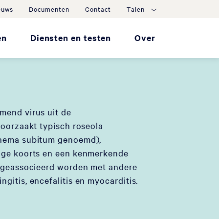
euws
Documenten
Contact
Talen
en
Diensten en testen
Over
mend virus uit de
roorzaakt typisch roseola
thema subitum genoemd),
oge koorts en een kenmerkende
k geassocieerd worden met andere
gitis, encefalitis en myocarditis.