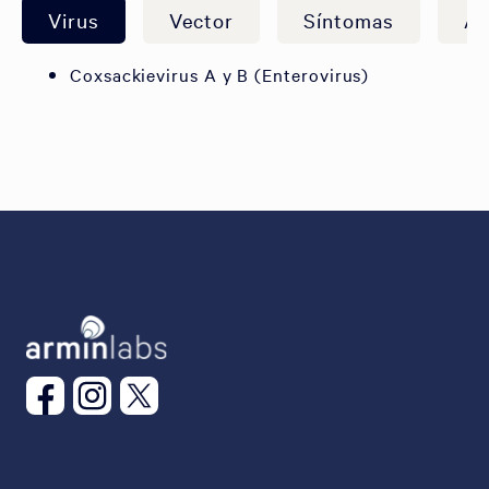
Virus
Vector
Síntomas
As
Coxsackievirus A y B (Enterovirus)