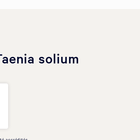
Taenia solium
té accrédités.