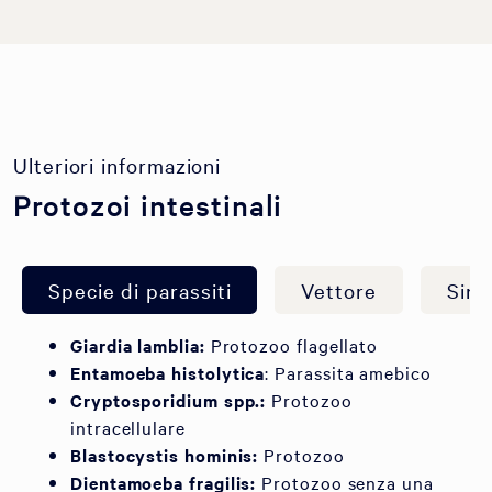
Ulteriori informazioni
Protozoi intestinali
Specie di parassiti
Vettore
Sint
Giardia lamblia:
Protozoo flagellato
Entamoeba histolytica
: Parassita amebico
Cryptosporidium spp.:
Protozoo
intracellulare
Blastocystis hominis:
Protozoo
Dientamoeba fragilis:
Protozoo senza una