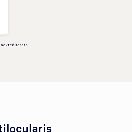
 ackrediterats.
ilocularis