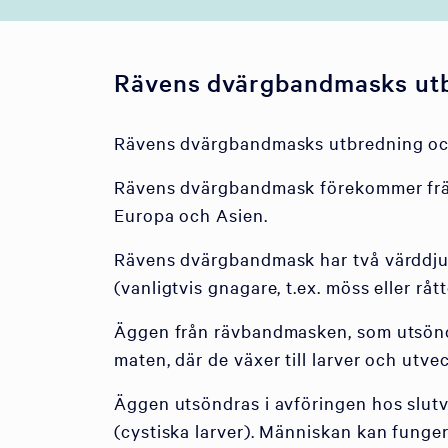
Rävens dvärgbandmasks utb
Rävens dvärgbandmasks utbredning och
Rävens dvärgbandmask förekommer främs
Europa och Asien.
Rävens dvärgbandmask har två värddjur i
(vanligtvis gnagare, t.ex. möss eller rått
Äggen från rävbandmasken, som utsöndra
maten, där de växer till larver och utvec
Äggen utsöndras i avföringen hos slutvä
(cystiska larver). Människan kan funger