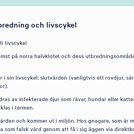
redning och livscykel
 livscykel
t på norra halvklotet och dess utbredningsområde s
 sin livscykel: slutvärden (vanligtvis ett rovdjur, s
or).
s av infekterade djur som rävar, hundar eller katte
klas i tarmen.
rden och kommer ut i miljön. Hos gnagare, som är mel
a som falsk värd genom att få i sig äggen via direkt