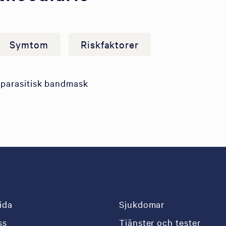
Symtom
Riskfaktorer
 parasitisk bandmask
ida
Sjukdomar
ss
Tjänster och tester