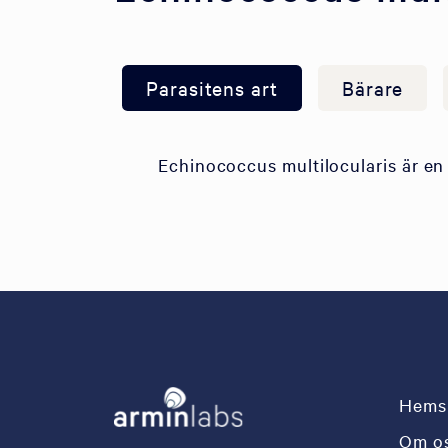
Parasitens art
Bärare
Echinococcus multilocularis är en
Hems
Om o