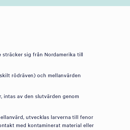
träcker sig från Nordamerika till
ärskilt rödräven) och mellanvärden
r, intas av den slutvärden genom
lanvärd, utvecklas larverna till fenor
kontakt med kontaminerat material eller