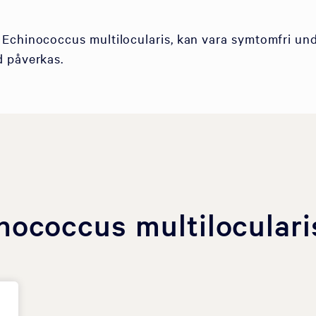
 Echinococcus multilocularis, kan vara symtomfri un
d påverkas.
nococcus multiloculari