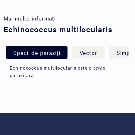
Mai multe informații
Echinococcus multilocularis
Specii de paraziți
Vector
Simpt
Echinococcus multilocularis este o tenie
parazitară.