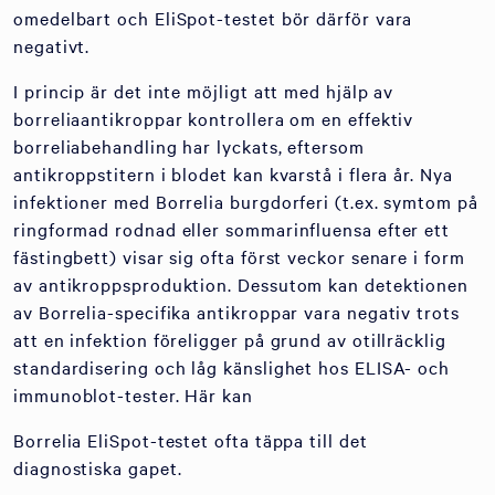
omedelbart och EliSpot-testet bör därför vara
negativt.
I princip är det inte möjligt att med hjälp av
borreliaantikroppar kontrollera om en effektiv
borreliabehandling har lyckats, eftersom
antikroppstitern i blodet kan kvarstå i flera år. Nya
infektioner med Borrelia burgdorferi (t.ex. symtom på
ringformad rodnad eller sommarinfluensa efter ett
fästingbett) visar sig ofta först veckor senare i form
av antikroppsproduktion. Dessutom kan detektionen
av Borrelia-specifika antikroppar vara negativ trots
att en infektion föreligger på grund av otillräcklig
standardisering och låg känslighet hos ELISA- och
immunoblot-tester. Här kan
Borrelia EliSpot-testet ofta täppa till det
diagnostiska gapet.