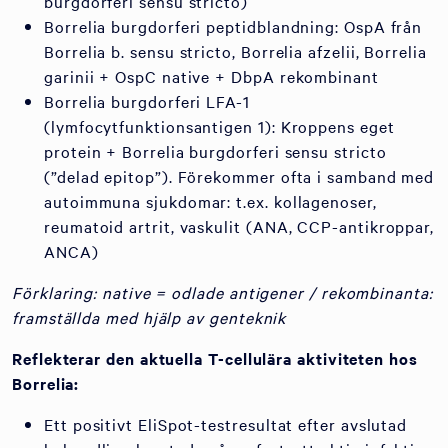
burgdorferi sensu stricto)
Borrelia burgdorferi peptidblandning: OspA från
Borrelia b. sensu stricto, Borrelia afzelii, Borrelia
garinii + OspC native + DbpA rekombinant
Borrelia burgdorferi LFA-1
(lymfocytfunktionsantigen 1): Kroppens eget
protein + Borrelia burgdorferi sensu stricto
(”delad epitop”). Förekommer ofta i samband med
autoimmuna sjukdomar: t.ex. kollagenoser,
reumatoid artrit, vaskulit (ANA, CCP-antikroppar,
ANCA)
Förklaring: native = odlade antigener / rekombinanta:
framställda med hjälp av genteknik
Reflekterar den aktuella T-cellulära aktiviteten hos
Borrelia:
Ett positivt EliSpot-testresultat efter avslutad