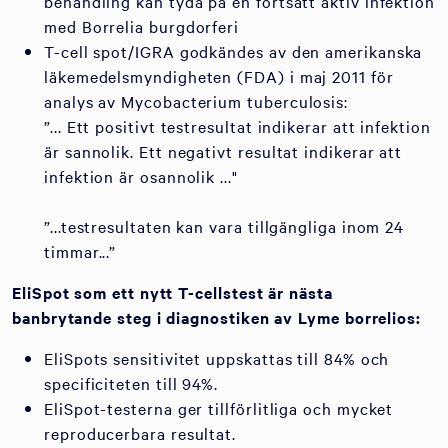
behandling kan tyda på en fortsatt aktiv infektion
med Borrelia burgdorferi
T-cell spot/IGRA godkändes av den amerikanska
läkemedelsmyndigheten (FDA) i maj 2011 för
analys av Mycobacterium tuberculosis:
”... Ett positivt testresultat indikerar att infektion
är sannolik. Ett negativt resultat indikerar att
infektion är osannolik ..."
”...testresultaten kan vara tillgängliga inom 24
timmar...”
EliSpot som ett nytt T-cellstest är nästa
banbrytande steg i diagnostiken av Lyme borrelios:
EliSpots sensitivitet uppskattas till 84% och
specificiteten till 94%.
EliSpot-testerna ger tillförlitliga och mycket
reproducerbara resultat.