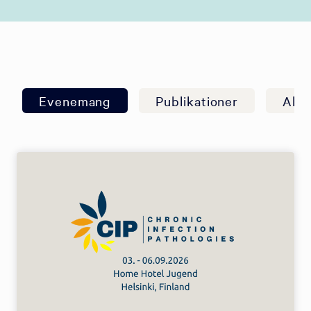
Evenemang
Publikationer
Allm