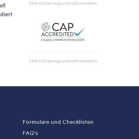
Akkreditierungsurkunde ansehen
ell
diert
Akkreditierungsurkunde ansehen
Formulare und Checklisten
FAQ's