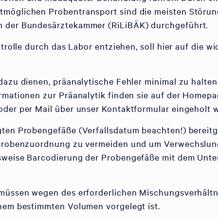
möglichen Probentransport sind die meisten Störun
n der Bundesärztekammer (RiLiBÄK) durchgeführt.
ntrolle durch das Labor entziehen, soll hier auf die
dazu dienen, präanalytische Fehler minimal zu halte
rmationen zur Präanalytik finden sie auf der Homepa
oder per Mail über unser Kontaktformular eingeholt 
gten Probengefäße (Verfallsdatum beachten!) bereitg
 Probenzuordnung zu vermeiden und um Verwechslunge
sweise Barcodierung der Probengefäße mit dem Unter
 müssen wegen des erforderlichen Mischungsverhältni
inem bestimmten Volumen vorgelegt ist.