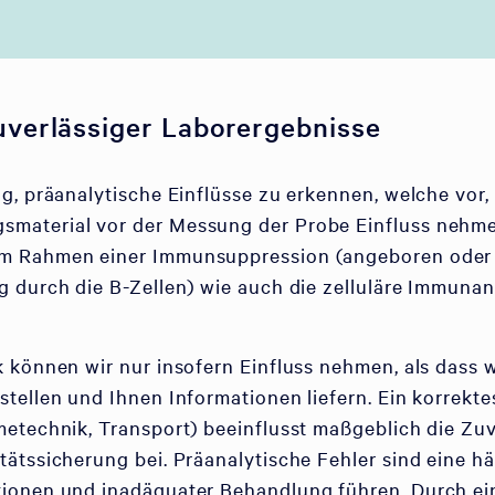
uverlässiger Laborergebnisse
g, präanalytische Einflüsse zu erkennen, welche vor
aterial vor der Messung der Probe Einfluss nehmen.
im Rahmen einer Immunsuppression (angeboren ode
 durch die B-Zellen) wie auch die zelluläre Immunant
 können wir nur insofern Einfluss nehmen, als dass 
tellen und Ihnen Informationen liefern. Ein korrekt
metechnik, Transport) beeinflusst maßgeblich die Zu
ätssicherung bei. Präanalytische Fehler sind eine hä
ionen und inadäquater Behandlung führen. Durch ei