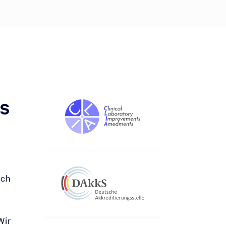
ds
rch
d
Wir