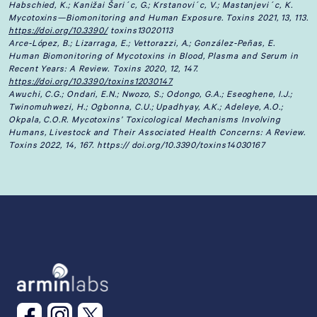
Habschied, K.; Kanižai Šari´c, G.; Krstanovi´c, V.; Mastanjevi´c, K.
Mycotoxins—Biomonitoring and Human Exposure. Toxins 2021, 13, 113.
https://doi.org/10.3390/
toxins13020113
Arce-López, B.; Lizarraga, E.; Vettorazzi, A.; González-Peñas, E.
Human Biomonitoring of Mycotoxins in Blood, Plasma and Serum in
Recent Years: A Review. Toxins 2020, 12, 147.
https://doi.org/10.3390/toxins12030147
Awuchi, C.G.; Ondari, E.N.; Nwozo, S.; Odongo, G.A.; Eseoghene, I.J.;
Twinomuhwezi, H.; Ogbonna, C.U.; Upadhyay, A.K.; Adeleye, A.O.;
Okpala, C.O.R. Mycotoxins’ Toxicological Mechanisms Involving
Humans, Livestock and Their Associated Health Concerns: A Review.
Toxins 2022, 14, 167. https:// doi.org/10.3390/toxins14030167