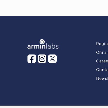
Pagin
Chi s
Caree
Conta
Newsl