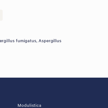
rgillus fumigatus, Aspergillus
Modulistica