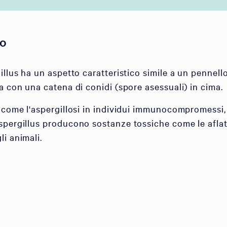
lo
illus ha un aspetto caratteristico simile a un pennell
a con una catena di conidi (spore asessuali) in cima.
i come l'aspergillosi in individui immunocompromessi,
spergillus producono sostanze tossiche come le afla
i animali.