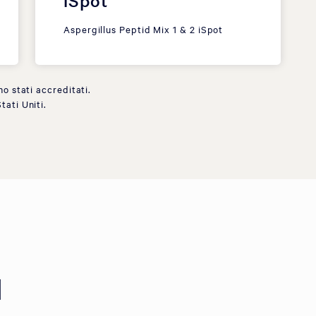
iSpot
Aspergillus Peptid Mix 1 & 2 iSpot
no stati accreditati.
tati Uniti.
d