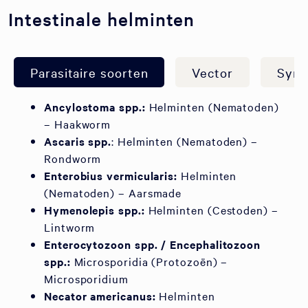
Intestinale helminten
Parasitaire soorten
Vector
Sym
Ancylostoma spp.:
Helminten (Nematoden)
– Haakworm
Ascaris spp.
: Helminten (Nematoden) –
Rondworm
Enterobius vermicularis:
Helminten
(Nematoden) – Aarsmade
Hymenolepis spp.:
Helminten (Cestoden) –
Lintworm
Enterocytozoon spp. / Encephalitozoon
spp.:
Microsporidia (Protozoën) –
Microsporidium
Necator americanus:
Helminten