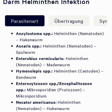
Darm Helminthen Infektion
Parasitenart
Übertragung
Symp
Ancylostoma spp.:
Helminthen (Nematoden)
– Hakenwurm
Ascaris spp.:
Helminthen (Nematoden) –
Spulwurm
Enterobius vermicularis:
Helminthen
(Nematoden) – Madenwurm
Hymenolepis spp.:
Helminthen (Cestoden) –
Bandwurm
Enterocytozoon spp./Encephalitozoon
spp.:
Mikrosporidien (Protozoen) –
Mikrosporidium
Necator americanus:
Helminthen
(Nematoden) – Hakenwurm