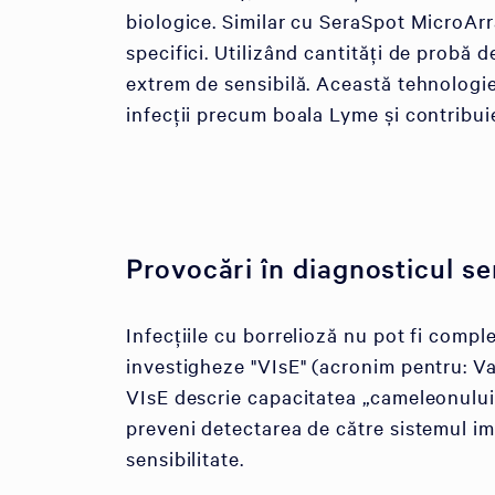
biologice. Similar cu SeraSpot MicroArr
specifici. Utilizând cantități de probă d
extrem de sensibilă. Această tehnologie 
infecții precum boala Lyme și contribuie
Provocări în diagnosticul ser
Infecțiile cu borrelioză nu pot fi compl
investigheze "VIsE" (acronim pentru: Va
VIsE descrie capacitatea „cameleonulu
preveni detectarea de către sistemul im
sensibilitate.