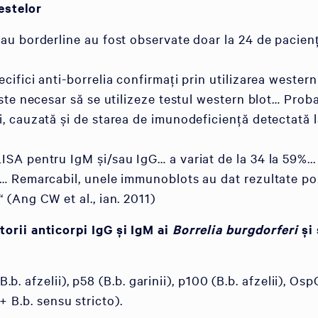
estelor
 sau borderline au fost observate doar la 24 de pacie
cifici anti-borrelia confirmați prin utilizarea western
 este necesar să se utilizeze testul western blot… Pro
, cauzată și de starea de imunodeficiență detectată la 
LISA pentru IgM și/sau IgG… a variat de la 34 la 59%
te… Remarcabil, unele immunoblots au dat rezultate po
 (Ang CW et al., ian. 2011)
rii anticorpi IgG și IgM ai
Borrelia burgdorferi
și
.b. afzelii), p58 (B.b. garinii), p100 (B.b. afzelii), Osp
 + B.b. sensu stricto).