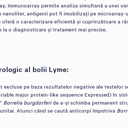
ay, Immunoarray permite analiza simultană a unei vari
e nanoliter, antigenii pot fi imobilizați pe microarray-
oferă o caracterizare eficientă și cuprinzătoare a ră
 la o diagnosticare și tratament mai precise.
ologic al bolii Lyme:
et excluse pe baza rezultatelor negative ale testelor 
riable major protein-like sequence Expressed) în sis
i”
Borrelia burgdorferi
de a-și schimba permanent stru
unitar. Atunci când se caută anticorpi împotriva
Borr