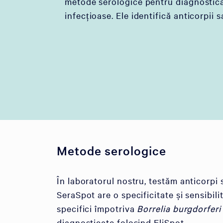
metode serologice pentru diagnostica
infecțioase. Ele identifică anticorpii s
Metode serologice
În laboratorul nostru, testăm anticorpi 
SeraSpot are o specificitate și sensibil
specifici împotriva
Borrelia burgdorferi
diagnosticate folosind EliSpot.