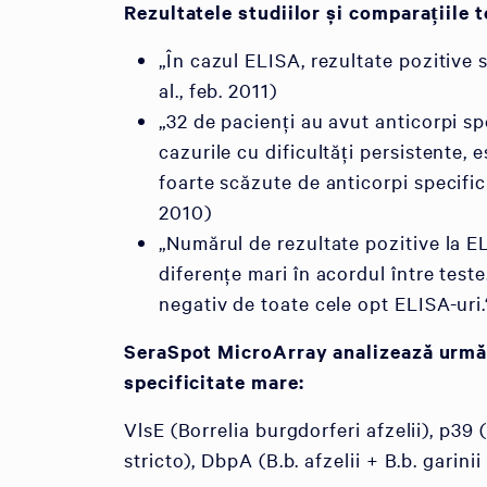
Rezultatele studiilor și comparațiile t
„În cazul ELISA, rezultate pozitive
al., feb. 2011)
„32 de pacienți au avut anticorpi spe
cazurile cu dificultăți persistente,
foarte scăzute de anticorpi specifici
2010)
„Numărul de rezultate pozitive la E
diferențe mari în acordul între tes
negativ de toate cele opt ELISA-uri.“
SeraSpot MicroArray analizează următo
specificitate mare:
VlsE (Borrelia burgdorferi afzelii), p39 (B
stricto), DbpA (B.b. afzelii + B.b. garinii