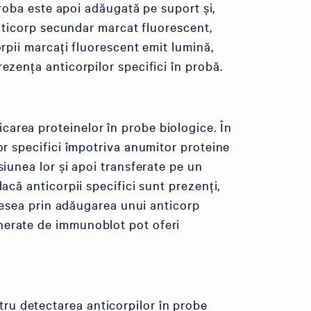
Proba este apoi adăugată pe suport și,
anticorp secundar marcat fluorescent,
rpii marcați fluorescent emit lumină,
ezența anticorpilor specifici în probă.
area proteinelor în probe biologice. În
or specifici împotriva anumitor proteine
siunea lor și apoi transferate pe un
acă anticorpii specifici sunt prezenți,
adesea prin adăugarea unui anticorp
nerate de immunoblot pot oferi
ru detectarea anticorpilor în probe