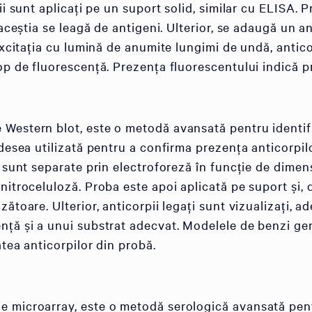
ii sunt aplicați pe un suport solid, similar cu ELISA. 
 aceștia se leagă de antigeni. Ulterior, se adaugă un 
excitația cu lumină de anumite lungimi de undă, antico
op de fluorescență. Prezența fluorescentului indică pr
Western blot, este o metodă avansată pentru identific
adesea utilizată pentru a confirma prezența anticorpil
 sunt separate prin electroforeză în funcție de dimen
itroceluloză. Proba este apoi aplicată pe suport și, d
ătoare. Ulterior, anticorpii legați sunt vizualizați, 
nță și a unui substrat adecvat. Modelele de benzi ge
atea anticorpilor din probă.
 microarray, este o metodă serologică avansată pent