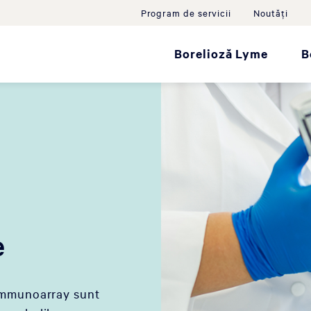
Program de servicii
Noutăţi
Borelioză Lyme
B
e
 immunoarray sunt