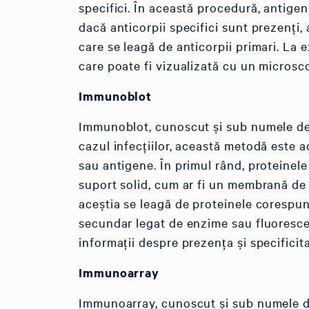
specifici. În această procedură, antigen
dacă anticorpii specifici sunt prezenți,
care se leagă de anticorpii primari. La 
care poate fi vizualizată cu un microsc
Immunoblot
Immunoblot, cunoscut și sub numele de 
cazul infecțiilor, această metodă este 
sau antigene. În primul rând, proteinele
suport solid, cum ar fi un membrană de n
aceștia se leagă de proteinele corespunz
secundar legat de enzime sau fluoresce
informații despre prezența și specificit
Immunoarray
Immunoarray, cunoscut și sub numele de