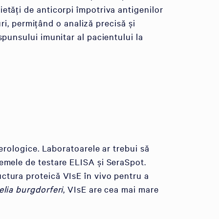
etăți de anticorpi împotriva antigenilor
uri, permițând o analiză precisă și
spunsului imunitar al pacientului la
serologice. Laboratoarele ar trebui să
temele de testare ELISA și SeraSpot.
ctura proteică VIsE în vivo pentru a
elia burgdorferi
, VIsE are cea mai mare