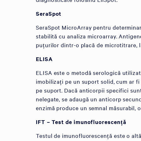
SeraSpot
SeraSpot MicroArray pentru determinar
stabilită cu analiza microarray. Antige
puțurilor dintr-o placă de microtitrare, 
ELISA
ELISA este o metodă serologică utilizat
imobilizați pe un suport solid, cum ar f
pe suport. Dacă anticorpii specifici sun
nelegate, se adaugă un anticorp secunda
enzimă produce un semnal măsurabil, ofe
IFT – Test de imunofluorescență
Testul de imunofluorescență este o altă