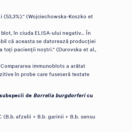
nți (53,3%).“ (Wojciechowska-Koszko et
 blot, în ciuda ELISA-ului negativ… În
babil că aceasta se datorează producției
toți pacienții noștri.“ (Durovska et al.,
... Compararea immunoblots a arătat
zitive în probe care fuseseră testate
 subspecii de
Borrelia burgdorferi
cu
C (B.b. afzelii + B.b. garinii + B.b. sensu