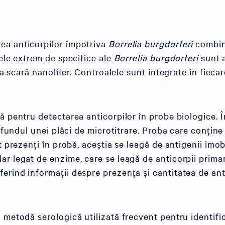
ea anticorpilor împotriva
Borrelia burgdorferi
combină
nele extrem de specifice ale
Borrelia burgdorferi
sunt a
la scară nanoliter. Controalele sunt integrate în fiecar
ă pentru detectarea anticorpilor în probe biologice. 
i fundul unei plăci de microtitrare. Proba care conține
t prezenți în probă, aceștia se leagă de antigenii imo
r legat de enzime, care se leagă de anticorpii prima
rind informații despre prezența și cantitatea de anti
 metodă serologică utilizată frecvent pentru identific