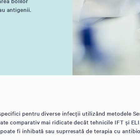
rea bolilor
au antigenii.
specifici pentru diverse infecții utilizând metodele Se
itate comparativ mai ridicate decât tehnicile IFT și EL
poate fi inhibată sau suprresată de terapia cu antibio