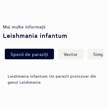
Mai multe informații
Leishmania infantum
Specii de paraziți
Vector
Simpt
Leishmania infantum: Un parazit protozoar din
genul Leishmania