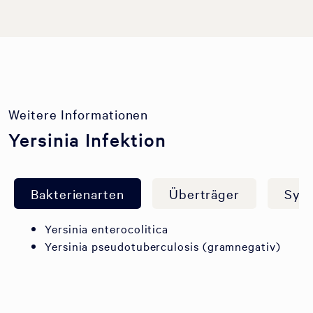
Weitere Informationen
Yersinia Infektion
Bakterienarten
Überträger
Sym
Yersinia enterocolitica
Yersinia pseudotuberculosis (gramnegativ)