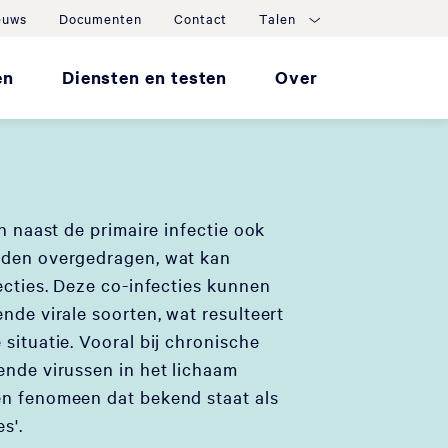
euws
Documenten
Contact
Talen
en
Diensten en testen
Over
en naast de primaire infectie ook
rden overgedragen, wat kan
ecties. Deze co-infecties kunnen
nde virale soorten, wat resulteert
situatie. Vooral bij chronische
ende virussen in het lichaam
en fenomeen dat bekend staat als
s'.