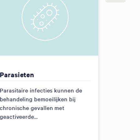
Parasieten
Comple
Parasitaire infecties kunnen de
Ontdek o
behandeling bemoeilijken bij
chronische gevallen met
geactiveerde…