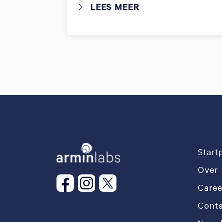
LEES MEER
Start
Over
Caree
Conta