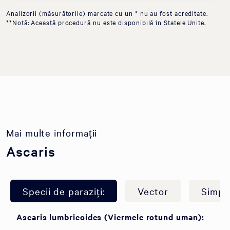
Analizorii (măsurătorile) marcate cu un * nu au fost acreditate.
**Notă: Această procedură nu este disponibilă în Statele Unite.
Mai multe informații
Ascaris
Specii de paraziți:
Vector
Simpt
Ascaris lumbricoides (Viermele rotund uman):