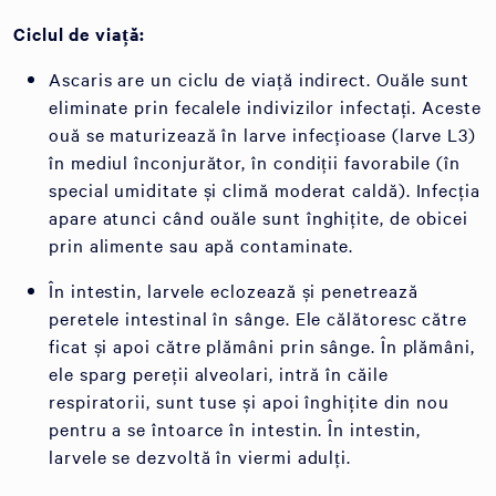
Ciclul de viață:
Ascaris are un ciclu de viață indirect. Ouăle sunt
eliminate prin fecalele indivizilor infectați. Aceste
ouă se maturizează în larve infecțioase (larve L3)
în mediul înconjurător, în condiții favorabile (în
special umiditate și climă moderat caldă). Infecția
apare atunci când ouăle sunt înghițite, de obicei
prin alimente sau apă contaminate.
În intestin, larvele eclozează și penetrează
peretele intestinal în sânge. Ele călătoresc către
ficat și apoi către plămâni prin sânge. În plămâni,
ele sparg pereții alveolari, intră în căile
respiratorii, sunt tuse și apoi înghițite din nou
pentru a se întoarce în intestin. În intestin,
larvele se dezvoltă în viermi adulți.