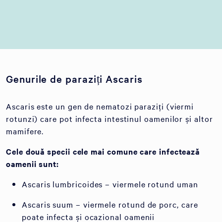
Genurile de paraziți Ascaris
Ascaris este un gen de nematozi paraziți (viermi
rotunzi) care pot infecta intestinul oamenilor și altor
mamifere.
Cele două specii cele mai comune care infectează
oamenii sunt:
Ascaris lumbricoides – viermele rotund uman
Ascaris suum – viermele rotund de porc, care
poate infecta și ocazional oamenii