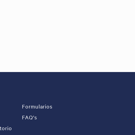
Formularios
FAQ's
torio