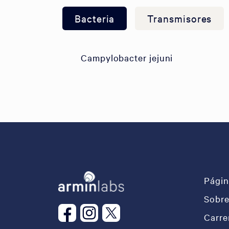
Bacteria
Transmisores
Campylobacter jejuni
Págin
Sobre
Carre