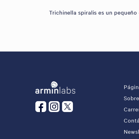
Trichinella spiralis es un pequeñ
Págin
Sobre
Carre
Cont
Newsl