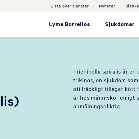
Lista över tjänster
Nyheter
Blanke
Lyme Borrelios
Sjukdomar
Trichinella spiralis är e
trikinos, en sjukdom som 
otillräckligt tillagat köt
lis)
är hos människor enligt 
anmälningspliktig.