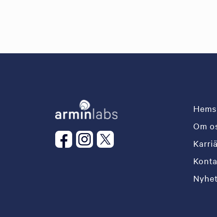
Hems
Om o
Karri
Konta
Nyhet