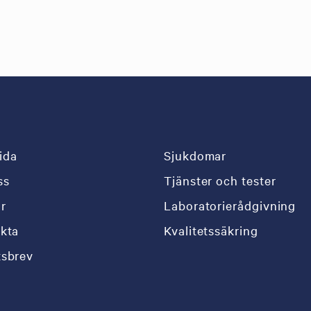
ida
Sjukdomar
ss
Tjänster och tester
är
Laboratorierådgivning
kta
Kvalitetssäkring
sbrev