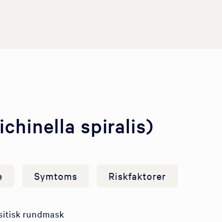
ichinella spiralis)
e
Symtoms
Riskfaktorer
rasitisk rundmask