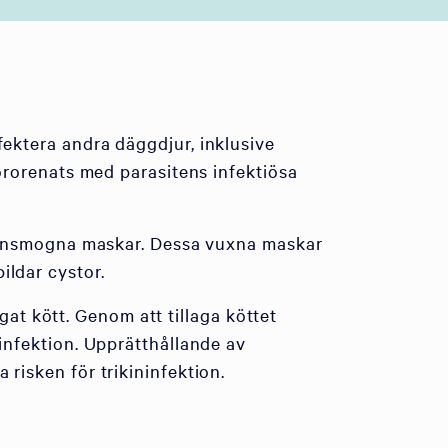
fektera andra däggdjur, inklusive
 förorenats med parasitens infektiösa
ll könsmogna maskar. Dessa vuxna maskar
ildar cystor.
lagat kött. Genom att tillaga köttet
 infektion. Upprätthållande av
 risken för trikininfektion.