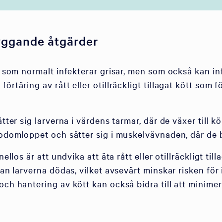
yggande åtgärder
sk som normalt infekterar grisar, men som också kan in
örtäring av rått eller otillräckligt tillagat kött som
sätter sig larverna i värdens tarmar, där de växer ti
lodomloppet och sätter sig i muskelvävnaden, där de b
ellos är att undvika att äta rått eller otillräckligt til
kan larverna dödas, vilket avsevärt minskar risken för
ch hantering av kött kan också bidra till att minimera