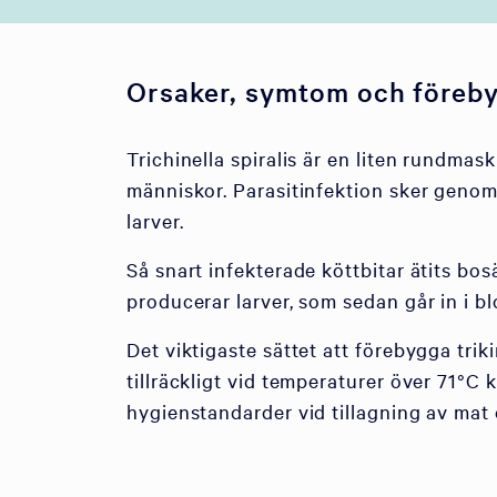
Orsaker, symtom och föreb
Trichinella spiralis är en liten rundma
människor. Parasitinfektion sker genom f
larver.
Så snart infekterade köttbitar ätits bo
producerar larver, som sedan går in i b
Det viktigaste sättet att förebygga trikin
tillräckligt vid temperaturer över 71°C 
hygienstandarder vid tillagning av mat o