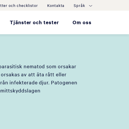
tter och checklistor
Kontakta
Språk
Tjänster och tester
Om oss
n parasitisk nematod som orsakar
orsakas av att äta rått eller
t från infekterade djur. Patogenen
smittskyddslagen