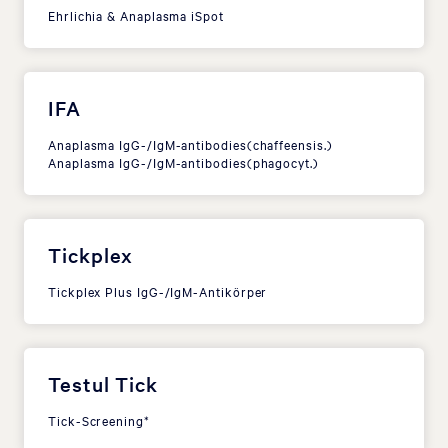
Ehrlichia & Anaplasma iSpot
IFA
Anaplasma IgG-/IgM-antibodies(chaffeensis.)
Anaplasma IgG-/IgM-antibodies(phagocyt.)
Tickplex
Tickplex Plus IgG-/IgM-Antikörper
Testul Tick
Tick-Screening*