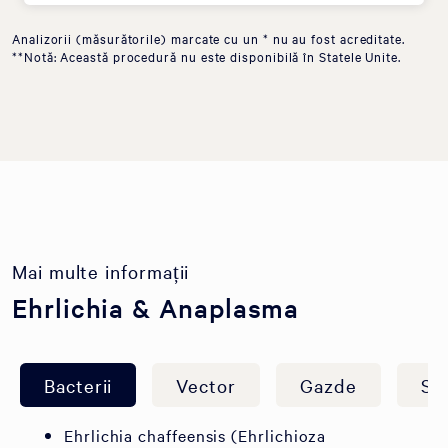
Analizorii (măsurătorile) marcate cu un * nu au fost acreditate.
**Notă: Această procedură nu este disponibilă în Statele Unite.
Mai multe informații
Ehrlichia & Anaplasma
Bacterii
Vector
Gazde
Si
Ehrlichia chaffeensis (Ehrlichioza